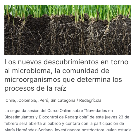
Los
nuevos
descubrimientos
en
torno
al
microbioma,
la
comunidad
Los nuevos descubrimientos en torno
de
al microbioma, la comunidad de
microorganismos
microorganismos que determina los
que
determina
procesos de la raíz
los
procesos
.Chile
,
.Colombia
,
.Perú
,
Sin categoría
/
Redagrícola
de
La segunda sesión del Curso Online sobre “Novedades en
la
Bioestimulantes y Biocontrol de Redagrícola” de este jueves 23 de
raíz
febrero será abierta al público y contará con la participación de
María Hernández-Soriano, investigadora postdoctoral quien estudi