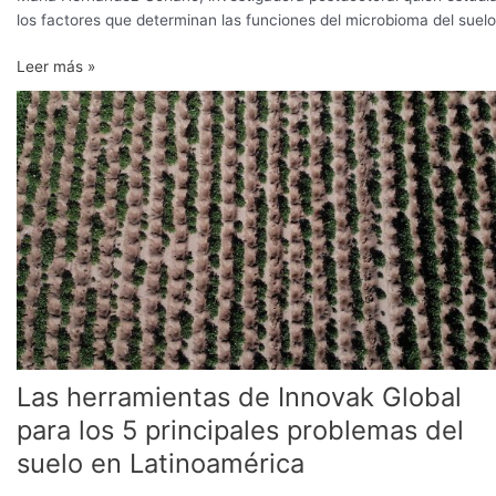
los factores que determinan las funciones del microbioma del suelo
Leer más »
Las
herramientas
de
Innovak
Global
para
los
5
principales
problemas
del
suelo
Las herramientas de Innovak Global
en
Latinoamérica
para los 5 principales problemas del
suelo en Latinoamérica