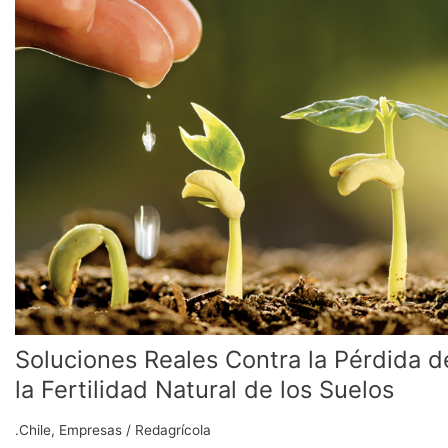
Soluciones
Reales
Contra
la
Pérdida
de
la
Fertilidad
Natural
de
los
Suelos
Soluciones Reales Contra la Pérdida d
la Fertilidad Natural de los Suelos
.Chile
,
Empresas
/
Redagrícola