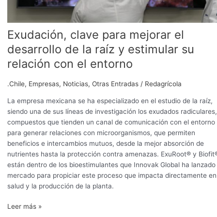
y
estimular
su
Exudación, clave para mejorar el
relación
con
desarrollo de la raíz y estimular su
el
relación con el entorno
entorno
.Chile
,
Empresas
,
Noticias
,
Otras Entradas
/
Redagrícola
La empresa mexicana se ha especializado en el estudio de la raíz,
siendo una de sus líneas de investigación los exudados radiculares,
compuestos que tienden un canal de comunicación con el entorno
para generar relaciones con microorganismos, que permiten
beneficios e intercambios mutuos, desde la mejor absorción de
nutrientes hasta la protección contra amenazas. ExuRoot® y Biofit
están dentro de los bioestimulantes que Innovak Global ha lanzado 
mercado para propiciar este proceso que impacta directamente en
salud y la producción de la planta.
Leer más »