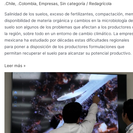
.Chile
,
.Colombia
,
Empresas
,
Sin categoría
/
Redagrícola
Salinidad de los suelos, exceso de fertilizantes, compactación, me
disponibilidad de materia orgánica y cambios en la microbiología de
suelo son algunos de los problemas que afectan a los productores 
la región, sobre todo en un entorno de cambio climático. La empre
mexicana ha estudiado por décadas estas dificultades regionales
para poner a disposición de los productores formulaciones que
permitan recuperar el suelo para alcanzar su potencial productivo.
Leer más »
Exudación,
clave
para
mejorar
el
desarrollo
de
la
raíz