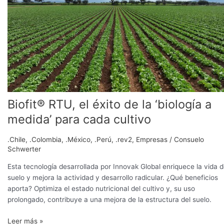
éxito
de
la
‘biología
a
medida’
para
cada
cultivo
Biofit® RTU, el éxito de la ‘biología a
medida’ para cada cultivo
.Chile
,
.Colombia
,
.México
,
.Perú
,
.rev2
,
Empresas
/
Consuelo
Schwerter
Esta tecnología desarrollada por Innovak Global enriquece la vida d
suelo y mejora la actividad y desarrollo radicular. ¿Qué beneficios
aporta? Optimiza el estado nutricional del cultivo y, su uso
prolongado, contribuye a una mejora de la estructura del suelo.
Leer más »