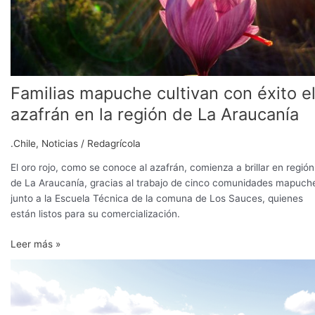
de
La
Araucanía
Familias mapuche cultivan con éxito e
azafrán en la región de La Araucanía
.Chile
,
Noticias
/
Redagrícola
El oro rojo, como se conoce al azafrán, comienza a brillar en región
de La Araucanía, gracias al trabajo de cinco comunidades mapuch
junto a la Escuela Técnica de la comuna de Los Sauces, quienes
están listos para su comercialización.
Leer más »
Una
transformación
hacia
el