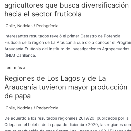
agricultores que busca diversificación
hacia el sector frutícola
.Chile
,
Noticias
/
Redagrícola
Interesantes resultados reveló el primer Catastro de Potencial
Frutícola de la región de La Araucanía que dio a conocer el Progra
Araucanía Frutícola del Instituto de Investigaciones Agropecuarias
(INIA) Carillanca.
Leer más »
Regiones de Los Lagos y de La
Regiones
de
Araucanía tuvieron mayor producción
Los
de papa
Lagos
y
.Chile
,
Noticias
/
Redagrícola
de
La
De acuerdo a los resultados regionales 2019/20, publicados por la
Araucanía
Odepa en el boletín de la papa de diciembre 2020, las regiones con
tuvieron
mayor producción de papa fueron Los Lagos con 462.451 tonelad