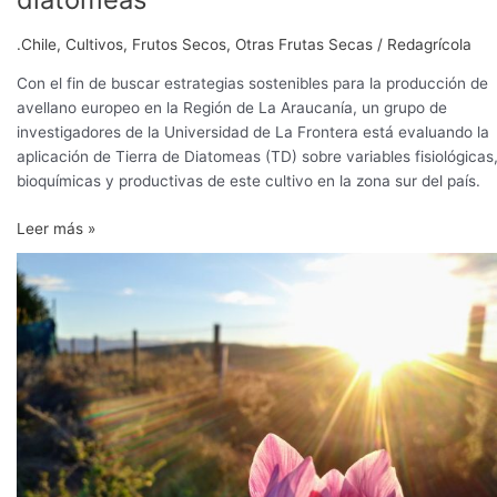
.Chile
,
Cultivos
,
Frutos Secos
,
Otras Frutas Secas
/
Redagrícola
Con el fin de buscar estrategias sostenibles para la producción de
avellano europeo en la Región de La Araucanía, un grupo de
investigadores de la Universidad de La Frontera está evaluando la
aplicación de Tierra de Diatomeas (TD) sobre variables fisiológicas
bioquímicas y productivas de este cultivo en la zona sur del país.
Leer más »
Familias
mapuche
cultivan
con
éxito
el
azafrán
en
la
región