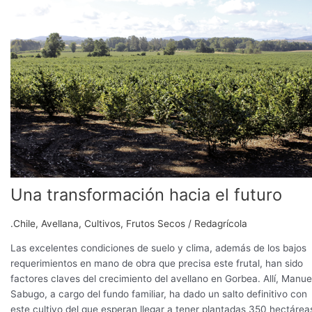
futuro
Una transformación hacia el futuro
.Chile
,
Avellana
,
Cultivos
,
Frutos Secos
/
Redagrícola
Las excelentes condiciones de suelo y clima, además de los bajos
requerimientos en mano de obra que precisa este frutal, han sido
factores claves del crecimiento del avellano en Gorbea. Allí, Manue
Sabugo, a cargo del fundo familiar, ha dado un salto definitivo con
este cultivo del que esperan llegar a tener plantadas 350 hectárea