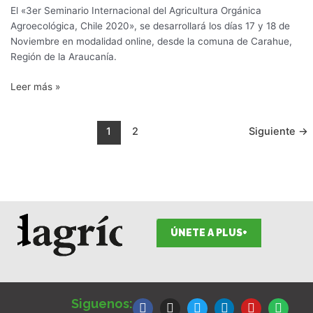
–
El «3er Seminario Internacional del Agricultura Orgánica
Chile
Agroecológica, Chile 2020», se desarrollará los días 17 y 18 de
2020
Noviembre en modalidad online, desde la comuna de Carahue,
Región de la Araucanía.
Leer más »
1
2
Siguiente
→
ÚNETE A PLUS+
F
I
T
L
Y
S
a
n
w
i
o
p
Siguenos: