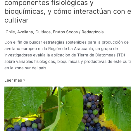
componentes fisiológicas y
bioquímicas, y cómo interactúan con e
cultivar
.Chile
,
Avellana
,
Cultivos
,
Frutos Secos
/
Redagrícola
Con el fin de buscar estrategias sostenibles para la producción de
avellano europeo en la Región de La Araucanía, un grupo de
investigadores evalúa la aplicación de Tierra de Diatomeas (TD)
sobre variables fisiológicas, bioquímicas y productivas de este cult
en la zona sur del país.
Leer más »
Adaptación
de
variedades
de
producción
temprana
a