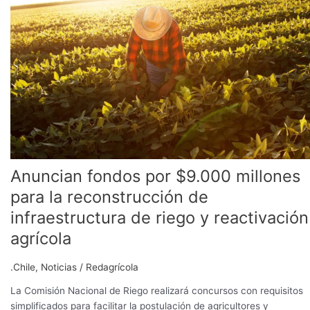
$9.000
millones
para
la
reconstrucción
de
infraestructura
de
riego
y
reactivación
Anuncian fondos por $9.000 millones
agrícola
para la reconstrucción de
infraestructura de riego y reactivación
agrícola
.Chile
,
Noticias
/
Redagrícola
La Comisión Nacional de Riego realizará concursos con requisitos
simplificados para facilitar la postulación de agricultores y