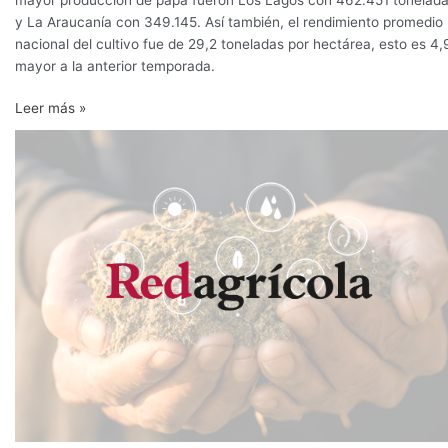
mayor
y La Araucanía con 349.145. Así también, el rendimiento promedio
producción
nacional del cultivo fue de 29,2 toneladas por hectárea, esto es 4
de
mayor a la anterior temporada.
papa
Leer más »
Producción
y
sostenibilidad
del
nogal
en
la
zona
sur