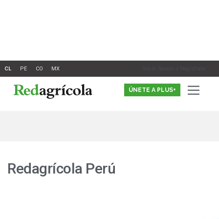
Ir
al
contenido
Inicia Sesión o Registrate
ÚNETE A PLUS+
Redagrícola Perú
Las
exportaciones
de