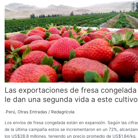
fresa
congelada
le
dan
una
segunda
vida
a
este
cultivo
Las exportaciones de fresa congelada
le dan una segunda vida a este cultivo
.Perú
,
Otras Entradas
/
Redagrícola
Los envíos de fresa congelada están en expansión. Según las cifra
de la última campaña estos se incrementaron en un 72%, alcanza
los US$28.8 millones, teniendo un precio promedio de US$1.84/kg.