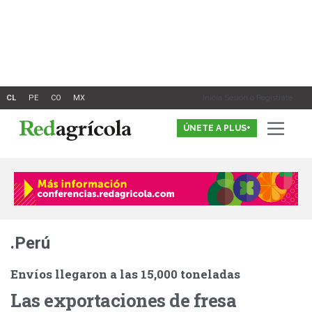
Ir
al
contenido
Inicia Sesión o Registrate
ÚNETE A PLUS+
.Perú
Envíos llegaron a las 15,000 toneladas
Las exportaciones de fresa