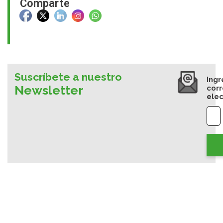
Comparte
Suscríbete a nuestro
Ingr
Newsletter
cor
elec