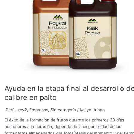
la
etapa
final
al
desarrollo
del
calibre
en
palto
Ayuda en la etapa final al desarrollo de
calibre en palto
.Perú
,
.rev2
,
Empresas
,
Sin categoría
/
Keilyn Itriago
El éxito de la formación de frutos durante los primeros 60 días
posteriores a la floración, depende de la disponibilidad de los
fotosintatos almacenados y la fotosíntesis del momento y del tiem