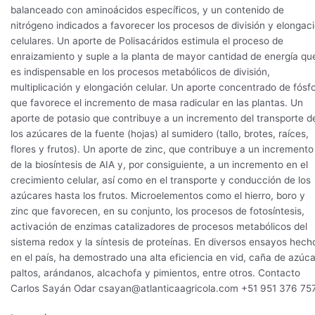
balanceado con aminoácidos específicos, y un contenido de
nitrógeno indicados a favorecer los procesos de división y elongac
celulares. Un aporte de Polisacáridos estimula el proceso de
enraizamiento y suple a la planta de mayor cantidad de energía qu
es indispensable en los procesos metabólicos de división,
multiplicación y elongación celular. Un aporte concentrado de fósf
que favorece el incremento de masa radicular en las plantas. Un
aporte de potasio que contribuye a un incremento del transporte d
los azúcares de la fuente (hojas) al sumidero (tallo, brotes, raíces,
flores y frutos). Un aporte de zinc, que contribuye a un incremento
de la biosíntesis de AIA y, por consiguiente, a un incremento en el
crecimiento celular, así como en el transporte y conducción de los
azúcares hasta los frutos. Microelementos como el hierro, boro y
zinc que favorecen, en su conjunto, los procesos de fotosíntesis,
activación de enzimas catalizadores de procesos metabólicos del
sistema redox y la síntesis de proteínas. En diversos ensayos hech
en el país, ha demostrado una alta eficiencia en vid, caña de azúca
paltos, arándanos, alcachofa y pimientos, entre otros. Contacto
Carlos Sayán Odar csayan@atlanticaagricola.com +51 951 376 75