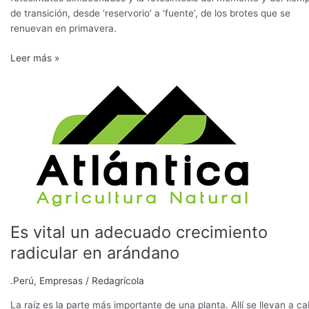
de transición, desde ‘reservorio’ a ‘fuente’, de los brotes que se
renuevan en primavera.
Leer más »
Es
vital
un
adecuado
crecimiento
radicular
en
arándano
Es vital un adecuado crecimiento
radicular en arándano
.Perú
,
Empresas
/
Redagrícola
La raíz es la parte más importante de una planta. Allí se llevan a c