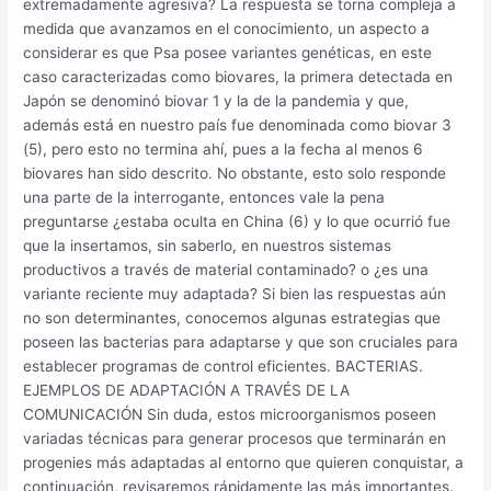
extremadamente agresiva? La respuesta se torna compleja a
medida que avanzamos en el conocimiento, un aspecto a
considerar es que Psa posee variantes genéticas, en este
caso caracterizadas como biovares, la primera detectada en
Japón se denominó biovar 1 y la de la pandemia y que,
además está en nuestro país fue denominada como biovar 3
(5), pero esto no termina ahí, pues a la fecha al menos 6
biovares han sido descrito. No obstante, esto solo responde
una parte de la interrogante, entonces vale la pena
preguntarse ¿estaba oculta en China (6) y lo que ocurrió fue
que la insertamos, sin saberlo, en nuestros sistemas
productivos a través de material contaminado? o ¿es una
variante reciente muy adaptada? Si bien las respuestas aún
no son determinantes, conocemos algunas estrategias que
poseen las bacterias para adaptarse y que son cruciales para
establecer programas de control eficientes. BACTERIAS.
EJEMPLOS DE ADAPTACIÓN A TRAVÉS DE LA
COMUNICACIÓN Sin duda, estos microorganismos poseen
variadas técnicas para generar procesos que terminarán en
progenies más adaptadas al entorno que quieren conquistar, a
continuación, revisaremos rápidamente las más importantes.