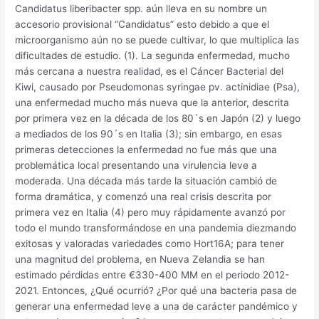
Candidatus liberibacter spp. aún lleva en su nombre un
accesorio provisional “Candidatus” esto debido a que el
microorganismo aún no se puede cultivar, lo que multiplica las
dificultades de estudio. (1). La segunda enfermedad, mucho
más cercana a nuestra realidad, es el Cáncer Bacterial del
Kiwi, causado por Pseudomonas syringae pv. actinidiae (Psa),
una enfermedad mucho más nueva que la anterior, descrita
por primera vez en la década de los 80´s en Japón (2) y luego
a mediados de los 90´s en Italia (3); sin embargo, en esas
primeras detecciones la enfermedad no fue más que una
problemática local presentando una virulencia leve a
moderada. Una década más tarde la situación cambió de
forma dramática, y comenzó una real crisis descrita por
primera vez en Italia (4) pero muy rápidamente avanzó por
todo el mundo transformándose en una pandemia diezmando
exitosas y valoradas variedades como Hort16A; para tener
una magnitud del problema, en Nueva Zelandia se han
estimado pérdidas entre €330-400 MM en el periodo 2012-
2021. Entonces, ¿Qué ocurrió? ¿Por qué una bacteria pasa de
generar una enfermedad leve a una de carácter pandémico y