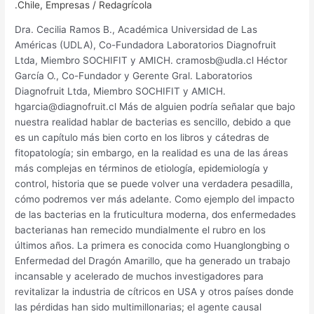
.Chile
,
Empresas
/
Redagrícola
Dra. Cecilia Ramos B., Académica Universidad de Las
Américas (UDLA), Co-Fundadora Laboratorios Diagnofruit
Ltda, Miembro SOCHIFIT y AMICH. cramosb@udla.cl Héctor
García O., Co-Fundador y Gerente Gral. Laboratorios
Diagnofruit Ltda, Miembro SOCHIFIT y AMICH.
hgarcia@diagnofruit.cl Más de alguien podría señalar que bajo
nuestra realidad hablar de bacterias es sencillo, debido a que
es un capítulo más bien corto en los libros y cátedras de
fitopatología; sin embargo, en la realidad es una de las áreas
más complejas en términos de etiología, epidemiología y
control, historia que se puede volver una verdadera pesadilla,
cómo podremos ver más adelante. Como ejemplo del impacto
de las bacterias en la fruticultura moderna, dos enfermedades
bacterianas han remecido mundialmente el rubro en los
últimos años. La primera es conocida como Huanglongbing o
Enfermedad del Dragón Amarillo, que ha generado un trabajo
incansable y acelerado de muchos investigadores para
revitalizar la industria de cítricos en USA y otros países donde
las pérdidas han sido multimillonarias; el agente causal