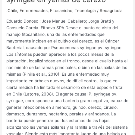
.Chile
,
Enfermedades
,
Fitosanidad
,
Tecnología
/
Redagrícola
Eduardo Donoso ; Jose Manuel Caballero; Jorge Bratti y
Consuelo Garcia Fitnova SPA Desde el punto de vista del
manejo fitosanitario, una de las enfermedades que
mayormente inciden en el cultivo del cerezo, es el Cáncer
Bacterial, causado por Pseudomonas syringae pv. syringae.
Los síntomas pueden aparecer a los pocos meses de la
plantación, localizándose en el tronco, desde el cuello hasta el
nacimiento de las ramas principales, o bien en las axilas de las
mismas (Pinilla et al., 2010). Es una enfermedad muy
importante en árboles nuevos, de difícil control, la que en
cierta medida ha limitado el desarrollo de esta especie frutal
en Chile (Latorre, 2008). El agente causal P. syringae pv.
syringae, corresponde a una bacteria gram negativa, capaz de
generar infecciones en almendro, guindo, cerezo, ciruelo,
damasco, duraznero, nectarino, perales y arándanos. La
bacteria puede penetrar por los estomas de las hojas,
alcanzando las yemas axilares y la ramilla a través del sistema
vascular. Siendo esto más importante luego de una helada en