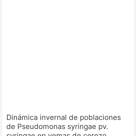
de
poblaciones
de
Pseudomonas
syringae
pv.
syringae
en
yemas
de
cerezo
Dinámica invernal de poblaciones
de Pseudomonas syringae pv.
syringae en yemas de cerezo