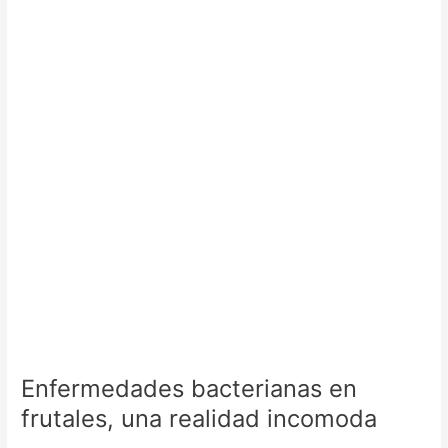
en
frutales,
una
realidad
incomoda
Enfermedades bacterianas en
frutales, una realidad incomoda