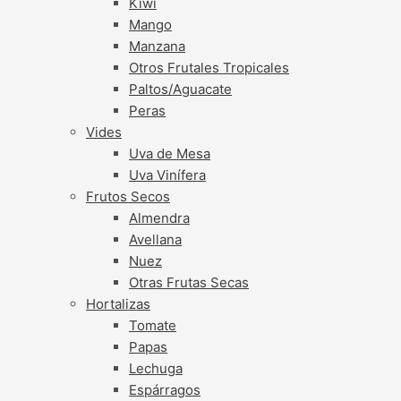
Kiwi
Mango
Manzana
Otros Frutales Tropicales
Paltos/Aguacate
Peras
Vides
Uva de Mesa
Uva Vinífera
Frutos Secos
Almendra
Avellana
Nuez
Otras Frutas Secas
Hortalizas
Tomate
Papas
Lechuga
Espárragos