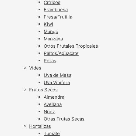
Cítricos
Frambuesa
Fresa/Frutilla
Kiwi
Mango
Manzana
Otros Frutales Tropicales
Paltos/Aguacate
Peras
Vides
Uva de Mesa
Uva Vinífera
Frutos Secos
Almendra
Avellana
Nuez
Otras Frutas Secas
Hortalizas
Tomate