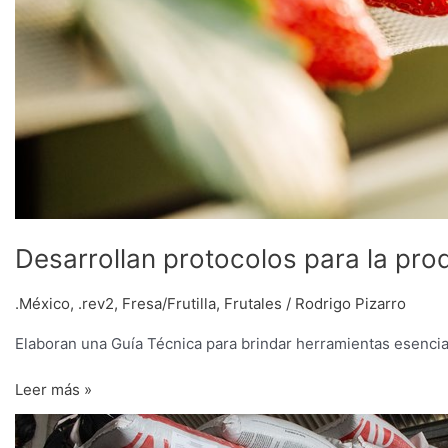
Desarrollan protocolos para la pro
.México
,
.rev2
,
Fresa/Frutilla
,
Frutales
/
Rodrigo Pizarro
Elaboran una Guía Técnica para brindar herramientas esencial
Leer más »
Entregan