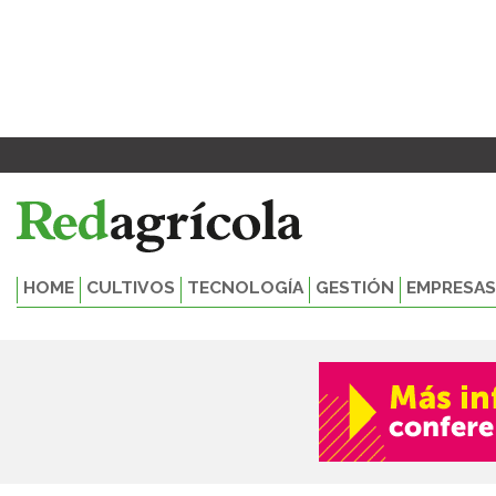
Ir
Paginación
al
de
contenido
entradas
HOME
CULTIVOS
TECNOLOGÍA
GESTIÓN
EMPRESAS