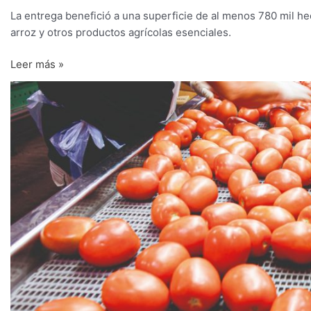
La entrega benefició a una superficie de al menos 780 mil hect
arroz y otros productos agrícolas esenciales.
Leer más »
Chile,
la
gran
alternativa
para
el
tomate
industrial