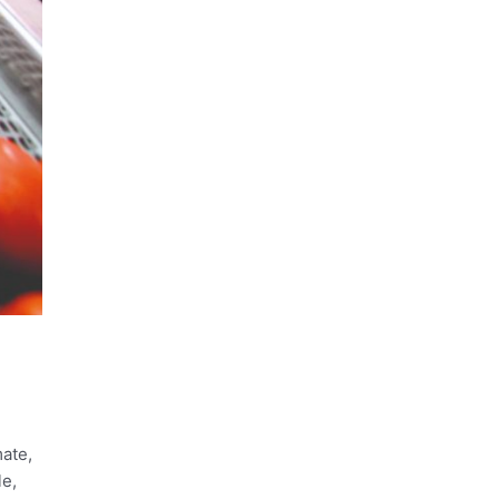
mate,
le,