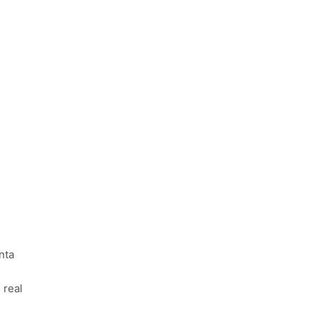
nta
 real