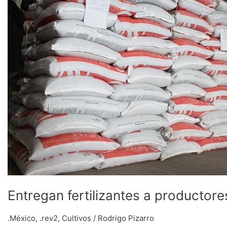
fertilizantes
a
productores
de
28
estados
Entregan fertilizantes a productor
.México
,
.rev2
,
Cultivos
/
Rodrigo Pizarro