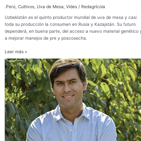
.Perú
,
Cultivos
,
Uva de Mesa
,
Vides
/
Redagrícola
Uzbekistán es el quinto productor mundial de uva de mesa y casi
toda su producción la consumen en Rusia y Kazajstán. Su futuro
dependerá, en buena parte, del acceso a nuevo material genético 
a mejorar manejos de pre y poscosecha.
Leer más »
El
consumidor
que
queda
feliz
repite
y
aumenta
la
compra