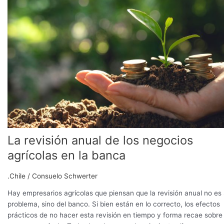
anual
de
los
negocios
agrícolas
en
la
banca
La revisión anual de los negocios
agrícolas en la banca
.Chile
/
Consuelo Schwerter
Hay empresarios agrícolas que piensan que la revisión anual no es
problema, sino del banco. Si bien están en lo correcto, los efectos
prácticos de no hacer esta revisión en tiempo y forma recae sobre 