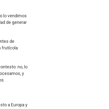
no lo vendimos
dad de generar
antes de
 frutícola
ntesto: no, lo
rocesamos, y
os.
esto a Europa y