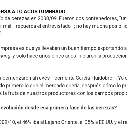
ERSA A LO ACOSTUMBRADO
vío de cerezas en 2008/09. Fueron dos contenedores, “u
er mal –recuerda el entrevistado–; no hay mucha posibili
.
a empresa es que ya llevaban un buen tiempo exportando 
cking
, y solo hace unos cinco años iniciaron la producción
 comenzaron al revés –comenta García-Huidobro–. Yo co
ndo primero lo que el mercado quería, después cómo lo p
 la fruta de nuestros productores con los campos propi
 evolución desde esa primera fase de las cerezas?
9/10, el 46% iba al Lejano Oriente, el 35% a EE.UU. y el r