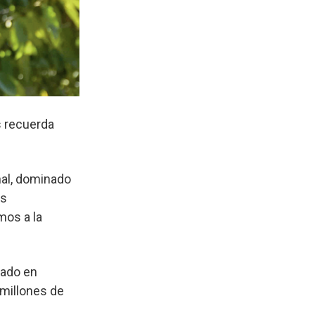
s recuerda
nal, dominado
as
mos a la
cado en
 millones de