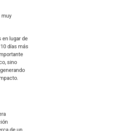
n muy
s en lugar de
a 10 días más
importante
co, sino
n generando
impacto.
era
ción
erca de un