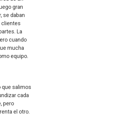
uego gran
r, se daban
 clientes
partes. La
pero cuando
 que mucha
como equipo.
o que salimos
undizar cada
, pero
enta el otro.