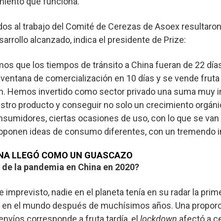
imiento que funciona.
dos al trabajo del Comité de Cerezas de Asoex resultaro
sarrollo alcanzado, indica el presidente de Prize:
amos que los tiempos de tránsito a China fueran de 22 día
a ventana de comercialización en 10 días y se vende frut
ón. Hemos invertido como sector privado una suma muy 
stro producto y conseguir no solo un crecimiento orgáni
nsumidores, ciertas ocasiones de uso, con lo que se va
proponen ideas de consumo diferentes, con un tremendo 
ENA LLEGÓ COMO UN GUASCAZO
de la pandemia en China en 2020?
imprevisto, nadie en el planeta tenía en su radar la prim
a en el mundo después de muchísimos años. Una propor
nvíos corresponde a fruta tardía, el
lockdown
afectó a c