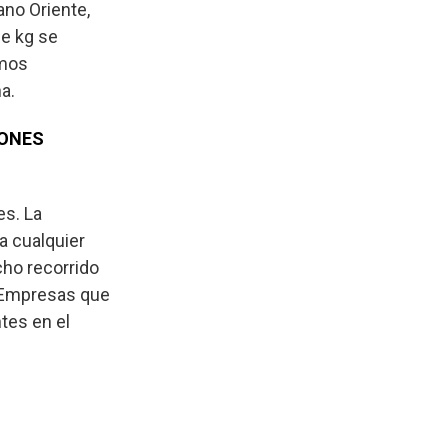
ano Oriente,
de kg se
imos
a.
IONES
es. La
a cualquier
cho recorrido
. Empresas que
tes en el