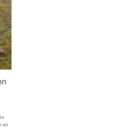
en
ión
n en