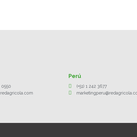
Perú
1 0550
(+51) 1 242 3677
redagricola.com
marketingperu@redagricola.