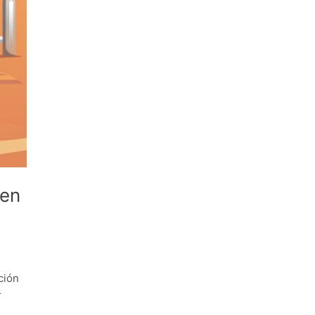
 en
ción
r