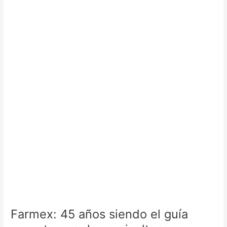
45
años
siendo
el
guía
experto
para
los
agricultores
peruanos
Farmex: 45 años siendo el guía