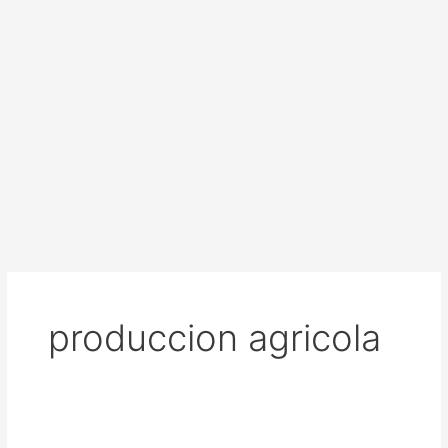
produccion agricola
Farmex: