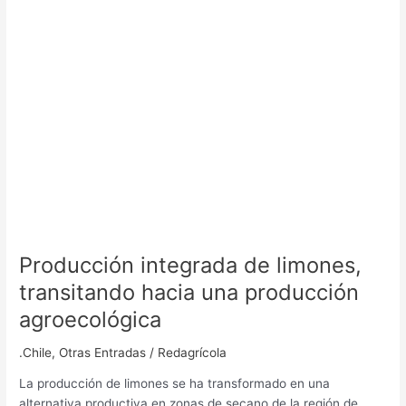
producción
agroecológica
Producción integrada de limones,
transitando hacia una producción
agroecológica
.Chile
,
Otras Entradas
/
Redagrícola
La producción de limones se ha transformado en una
alternativa productiva en zonas de secano de la región de