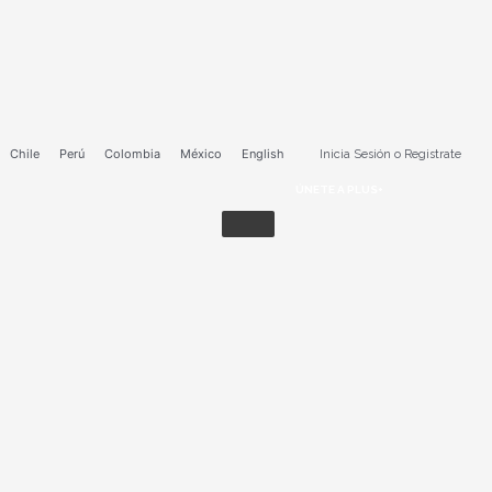
Ir
al
contenido
Chile
Perú
Colombia
México
English
Inicia Sesión o Registrate
ÚNETE A PLUS+