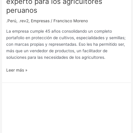
experto para los agricultores
peruanos
.Perú
,
.rev2
,
Empresas
/
Francisco Moreno
La empresa cumple 45 años consolidando un completo
portafolio en protección de cultivos, especialidades y semillas;
con marcas propias y representadas. Eso les ha permitido ser,
más que un vendedor de productos, un facilitador de
soluciones para las necesidades de los agricultores.
Leer más »
Producción
integrada
de
limones,
transitando
hacia
una