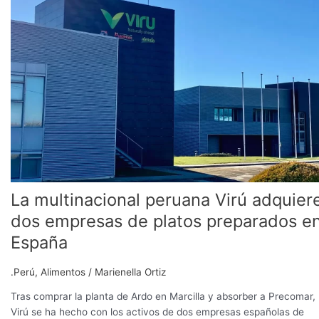
peruana
Virú
adquiere
dos
empresas
de
platos
preparados
en
España
La multinacional peruana Virú adquier
dos empresas de platos preparados e
España
.Perú
,
Alimentos
/
Marienella Ortiz
Tras comprar la planta de Ardo en Marcilla y absorber a Precomar,
Virú se ha hecho con los activos de dos empresas españolas de