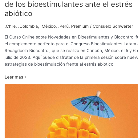
de los bioestimulantes ante el estrés
abiótico
.Chile
,
.Colombia
,
.México
,
.Perú
,
Premium
/
Consuelo Schwerter
El Curso Online sobre Novedades en Bioestimulantes y Biocontrol f
el complemento perfecto para el Congreso Bioestimulantes Latam
Redagrícola Biocontrol, que se realizó en Cancún, México, el 5 y 6
julio de 2023. Aquí puede disfrutar de la primera sesión sobre nuev
estrategias de bioestimulación frente al estrés abiótico.
Leer más »
Passion
Fresh
consolida
su
liderazgo
como
exportador
de