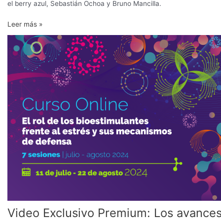
el berry azul, Sebastián Ochoa y Bruno Mancilla.
Leer más »
Video
Exclusivo
Premium:
Los
avances
de
los
bioestimulantes
ante
el
estrés
abiótico
Video Exclusivo Premium: Los avance