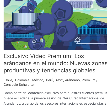
Premium:
Los
arándanos
en
el
mundo:
Nuevas
zonas
productivas
y
Exclusivo Video Premium: Los
tendencias
globales
arándanos en el mundo: Nuevas zona
productivas y tendencias globales
.Chile
,
.Colombia
,
.México
,
.Perú
,
.rev2
,
Arándano
,
Premium
/
Consuelo Schwerter
Como parte del contenido exclusivo para nuestros clientes premiu
puede acceder a la primera sesión del 3er Curso Internacional de
Arándanos, a cargo de los asesores internacionales especialistas e