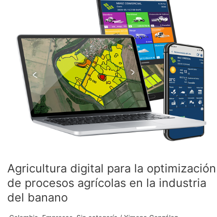
para
la
optimización
de
procesos
agrícolas
en
la
industria
del
banano
Agricultura digital para la optimización
de procesos agrícolas en la industria
del banano