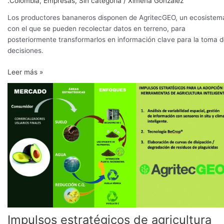
.Colombia
,
Empresas
,
Sin categoría
/
Ximena González
Los productores bananeros disponen de AgritecGEO, un ecosistem
con el que se pueden recolectar datos en terreno, para
posteriormente transformarlos en información clave para la toma 
decisiones.
Leer más »
Impulsos
estratégicos
de
agricultura
inteligente
para
el
productor
de
aguacate
Impulsos estratégicos de agricultura