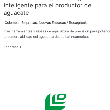
inteligente para el productor de
aguacate
.Colombia
,
Empresas
,
Nuevas Entradas
/
Redagrícola
Tres herramientas valiosas de agricultura de precisión para potenc
la comerciabilidad del aguacate desde Latinoamérica.
Leer más »
Solución
digital
para
una
agricultura
moderna