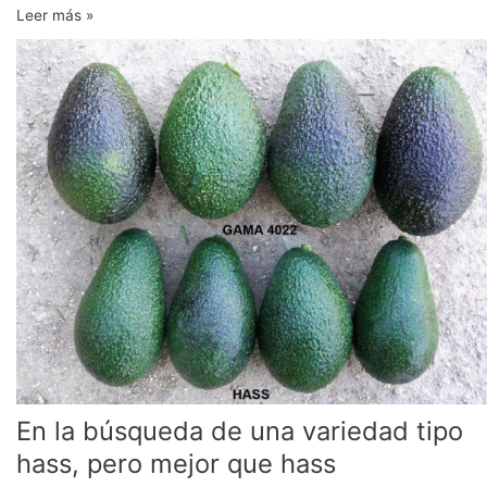
Leer más »
En
la
búsqueda
de
una
variedad
tipo
hass,
pero
mejor
que
hass
En la búsqueda de una variedad tipo
hass, pero mejor que hass