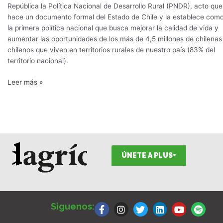
República la Política Nacional de Desarrollo Rural (PNDR), acto que
hace un documento formal del Estado de Chile y la establece com
la primera política nacional que busca mejorar la calidad de vida y
aumentar las oportunidades de los más de 4,5 millones de chilenas
chilenos que viven en territorios rurales de nuestro país (83% del
territorio nacional).
Leer más »
ÚNETE A PLUS+
F
I
T
L
Y
S
a
n
w
i
o
p
Siguenos:
c
s
i
n
u
o
e
t
t
k
t
t