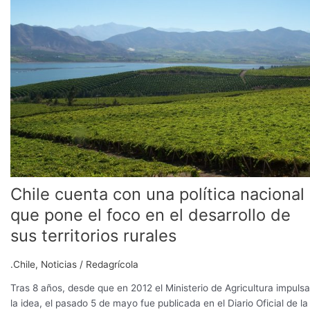
con
una
política
nacional
que
pone
el
foco
en
el
desarrollo
de
Chile cuenta con una política nacional
sus
territorios
que pone el foco en el desarrollo de
rurales
sus territorios rurales
.Chile
,
Noticias
/
Redagrícola
Tras 8 años, desde que en 2012 el Ministerio de Agricultura impuls
la idea, el pasado 5 de mayo fue publicada en el Diario Oficial de la