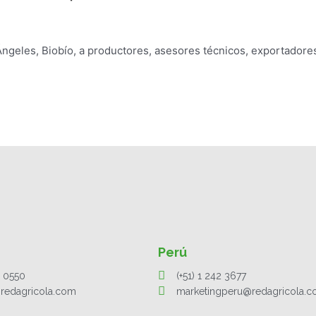
Ángeles, Biobío, a productores, asesores técnicos, exportadore
Perú
1 0550
(+51) 1 242 3677
redagricola.com
marketingperu@redagricola.