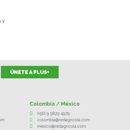
s y
ÚNETE A PLUS+
Colombia / México
(+56) 9 5829 4979
com
colombia@redagricola.com
mexico@redagricola.com