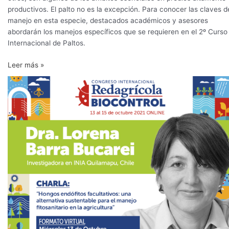
productivos. El palto no es la excepción. Para conocer las claves d
manejo en esta especie, destacados académicos y asesores
abordarán los manejos específicos que se requieren en el 2º Curso
Internacional de Paltos.
Leer más »
Los
hongos
endófitos
facultativos
como
una
opción
de
manejo
fitosanitario
en
la
agricultura