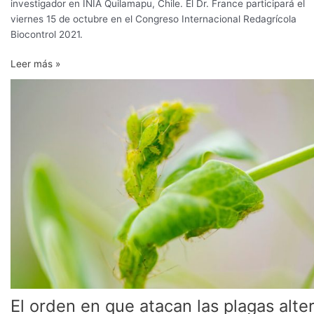
investigador en INIA Quilamapu, Chile. El Dr. France participará el
viernes 15 de octubre en el Congreso Internacional Redagrícola
Biocontrol 2021.
Leer más »
El
orden
en
que
atacan
las
plagas
altera
los
mecanismos
de
defensa
en
las
El orden en que atacan las plagas alte
plantas