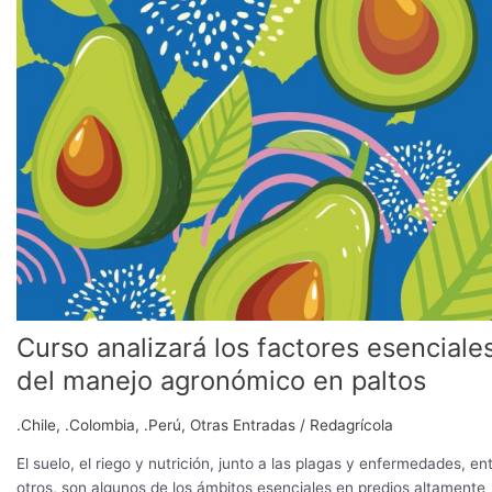
los
factores
esenciales
del
manejo
agronómico
en
paltos
Curso analizará los factores esenciale
del manejo agronómico en paltos
.Chile
,
.Colombia
,
.Perú
,
Otras Entradas
/
Redagrícola
El suelo, el riego y nutrición, junto a las plagas y enfermedades, en
otros, son algunos de los ámbitos esenciales en predios altamente