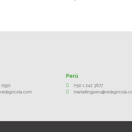
Perú
1 0550
(+51) 1 242 3677
redagricola.com
marketingperu@redagricola.