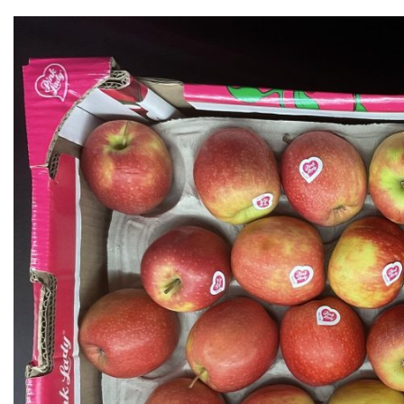
Pink
Lady
buscará
conquistar
paladares
de
China