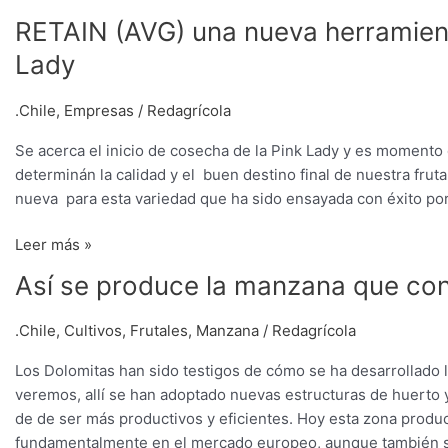
RETAIN (AVG) una nueva herramienta
Lady
.Chile
,
Empresas
/
Redagrícola
Se acerca el inicio de cosecha de la Pink Lady y es momento
determinán la calidad y el buen destino final de nuestra fruta
nueva para esta variedad que ha sido ensayada con éxito por
Leer más »
Así
Así se produce la manzana que co
se
produce
.Chile
,
Cultivos
,
Frutales
,
Manzana
/
Redagrícola
la
Los Dolomitas han sido testigos de cómo se ha desarrollado la
manzana
veremos, allí se han adoptado nuevas estructuras de huerto
que
de de ser más productivos y eficientes. Hoy esta zona prod
conquista
fundamentalmente en el mercado europeo, aunque también se
Europa