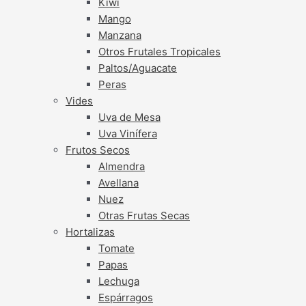
Kiwi
Mango
Manzana
Otros Frutales Tropicales
Paltos/Aguacate
Peras
Vides
Uva de Mesa
Uva Vinífera
Frutos Secos
Almendra
Avellana
Nuez
Otras Frutas Secas
Hortalizas
Tomate
Papas
Lechuga
Espárragos