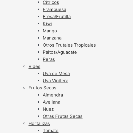
Cítricos
Frambuesa
Fresa/Frutilla
Kiwi
Mango
Manzana
Otros Frutales Tropicales
Paltos/Aguacate
Peras
Vides
Uva de Mesa
Uva Vinífera
Frutos Secos
Almendra
Avellana
Nuez
Otras Frutas Secas
Hortalizas
Tomate