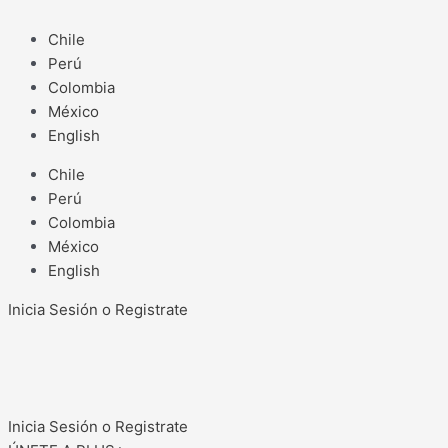
Ir
Abriendo
al
caminos:
Chile
contenido
homenajean
Perú
a
Colombia
Victoria
México
Tagle,
English
primera
Chile
agrónoma
Perú
en
Colombia
Latinoamérica
México
English
Inicia Sesión o Registrate
Inicia Sesión o Registrate