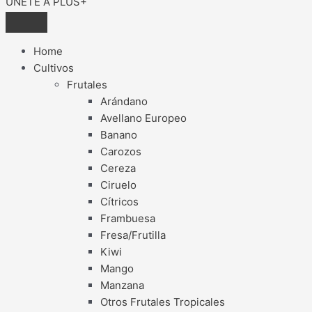
ÚNETE A PLUS+
Home
Cultivos
Frutales
Arándano
Avellano Europeo
Banano
Carozos
Cereza
Ciruelo
Cítricos
Frambuesa
Fresa/Frutilla
Kiwi
Mango
Manzana
Otros Frutales Tropicales