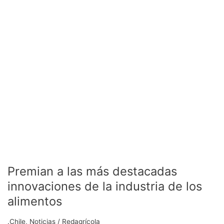
de
la
industria
de
los
alimentos
Premian a las más destacadas
innovaciones de la industria de los
alimentos
.Chile
,
Noticias
/
Redagrícola