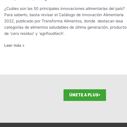
¿Cuáles son las 50 principales innovaciones alimentarias del país?
Para saberlo, basta revisar el Catálogo de Innovación Alimentaria
2022, publicado por Transforma Alimentos, donde destacan lasa
categorías de alimentos saludables de última generación, producto
de ‘cero residuo’ y ‘agrifoodtech’.
Leer más »
ÚNETE A PLUS+
F
I
T
L
Y
S