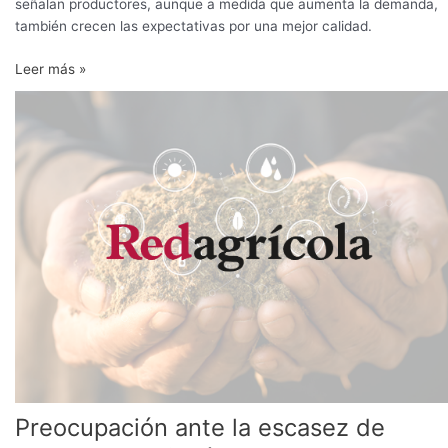
señalan productores, aunque a medida que aumenta la demanda,
también crecen las expectativas por una mejor calidad.
Leer más »
Preocupación
ante
la
escasez
de
trabajadores
frutícolas
debido
a
la
pandemia
Preocupación ante la escasez de