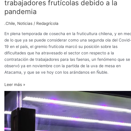
trabajadores frutícolas debido a la
pandemia
.Chile
,
Noticias
/
Redagrícola
En plena temporada de cosecha en la fruticultura chilena, y en me
de lo que ya se puede considerar como una segunda ola del Covid
19 en el país, el gremio frutícola marcó su posición sobre las
dificultades que ha atravesado el sector con respecto a la
contratación de trabajadores para las faenas, un fenómeno que se
observó ya en noviembre con la partida de la uva de mesa en
Atacama, y que se ve hoy con los arándanos en Ñuble.
Leer más »
Farmshelf:
La
‘startup’
que
ofrece
un