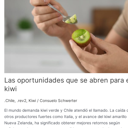
que
se
abren
para
el
kiwi
Las oportunidades que se abren para 
kiwi
.Chile
,
.rev2
,
Kiwi
/
Consuelo Schwerter
El mundo demanda kiwi verde y Chile atendió el llamado. La caída 
otros productores fuertes como Italia, y el avance del kiwi amarillo
Nueva Zelanda, ha significado obtener mejores retornos según