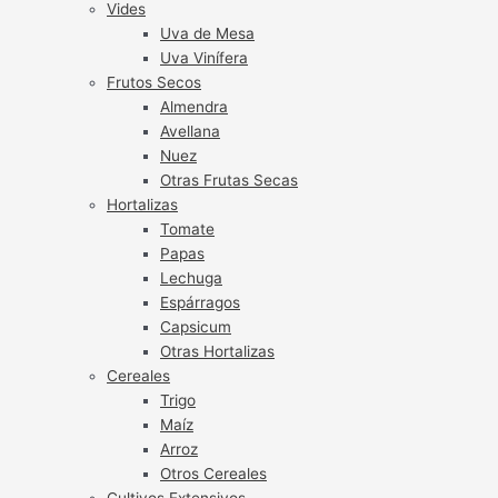
Vides
Uva de Mesa
Uva Vinífera
Frutos Secos
Almendra
Avellana
Nuez
Otras Frutas Secas
Hortalizas
Tomate
Papas
Lechuga
Espárragos
Capsicum
Otras Hortalizas
Cereales
Trigo
Maíz
Arroz
Otros Cereales
Cultivos Extensivos