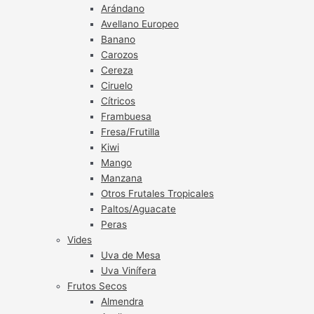
Arándano
Avellano Europeo
Banano
Carozos
Cereza
Ciruelo
Cítricos
Frambuesa
Fresa/Frutilla
Kiwi
Mango
Manzana
Otros Frutales Tropicales
Paltos/Aguacate
Peras
Vides
Uva de Mesa
Uva Vinífera
Frutos Secos
Almendra