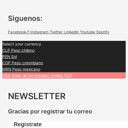
Siguenos:
Facebook-f
Instagram
Twitter
Linkedin
Youtube
Spotify
Select your currency
CLP
Peso chileno
PEN
Sol
COP
Peso colombiano
MXN
Peso mexicano
USD
Dólar de los Estados Unidos (US)
NEWSLETTER
Gracias por registrar tu correo
Registrate