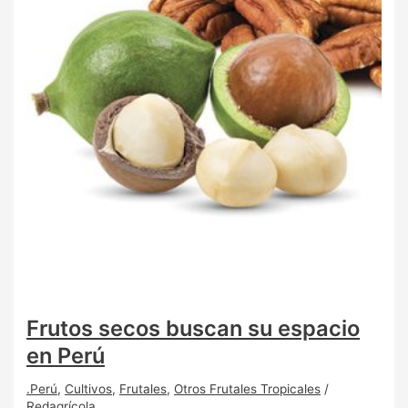
Frutos secos buscan su espacio
en Perú
.Perú
,
Cultivos
,
Frutales
,
Otros Frutales Tropicales
/
Redagrícola