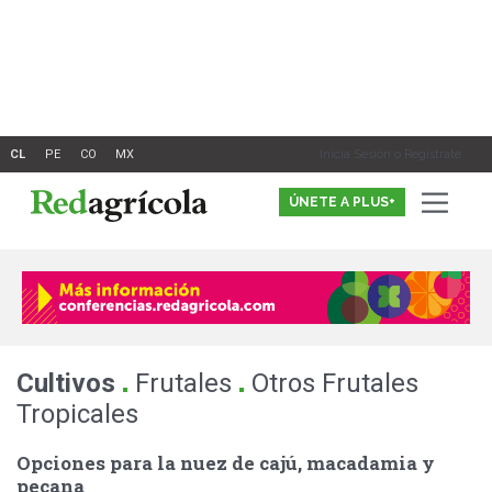
Ir
al
contenido
Inicia Sesión o Registrate
ÚNETE A PLUS+
.
.
Cultivos
Frutales
Otros Frutales
Tropicales
Opciones para la nuez de cajú, macadamia y
pecana