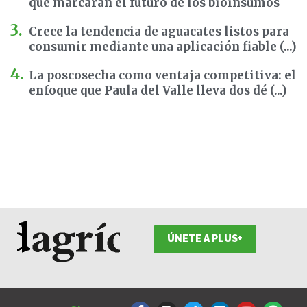
que marcarán el futuro de los bioinsumos
Crece la tendencia de aguacates listos para
consumir mediante una aplicación fiable (...)
La poscosecha como ventaja competitiva: el
enfoque que Paula del Valle lleva dos dé (...)
ÚNETE A PLUS+
F
I
T
L
Y
S
a
n
w
i
o
p