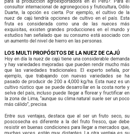
para la producción agroexportadora en el Perú?. Para el
consultor internacional de agronegocios y fruticultura, Odilo
Duarte, la opción es cierta. Por ejemplo, el cultivo de la
nuez de cajú tendría opciones de cultivo en el país. Esta
fruta es considerada como una de las nueces más
exquisitas, existen grandes producciones en el mundo y
estudios han señalado que su consumo está asociado con
un aumento del nivel de hierro en las personas.
LOS MULTI PROPÓSITOS DE LA NUEZ DE CAJÚ
Hoy en día la nuez de cajú tiene una considerable demanda
y hay variedades mejoradas que pueden rendir mucho más
que las variedades tradicionales. El experto señala, por
ejemplo, que trabajando con nuevas variedades se ha
pasado de producir de 200 a 4,000 kg/ha. Esta nuez es un
cultivo rústico que se puede desarrollar en la costa norte y
selva del país, incluso puede llegar a florear y fructificar en
la zona de Lima, “aunque su clima natural suele ser un poco
más cálido”, precisa.
Entre sus ventajas, destaca que al ser un fruto seco, su
poscosecha es diferente a la del fruto fresco, que debe
resistir en buenas condiciones para llegar a mercados que,
muchas veces, están muy distantes. La otra ventaja es su