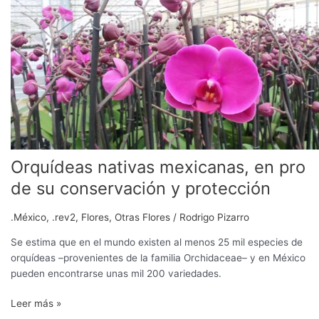
mexicanas,
en
pro
de
su
conservación
y
protección
Orquídeas nativas mexicanas, en pro
de su conservación y protección
.México
,
.rev2
,
Flores
,
Otras Flores
/
Rodrigo Pizarro
Se estima que en el mundo existen al menos 25 mil especies de
orquídeas –provenientes de la familia Orchidaceae– y en México
pueden encontrarse unas mil 200 variedades.
Leer más »