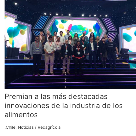
las
más
destacadas
innovaciones
de
la
industria
de
los
alimentos
Premian a las más destacadas
innovaciones de la industria de los
alimentos
.Chile
,
Noticias
/
Redagrícola