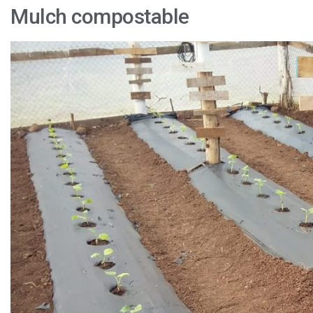
Mulch compostable
Ecoitalia
presenta
mulch
totalmente
biodegradable
y
compostable