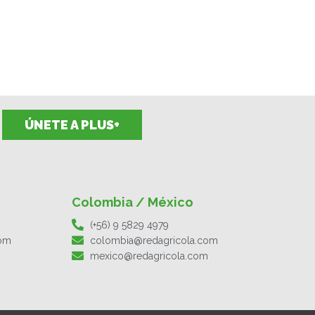
ÚNETE A PLUS+
Colombia / México
(+56) 9 5829 4979
com
colombia@redagricola.com
mexico@redagricola.com