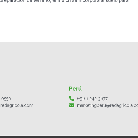
reparación de terreno, el mulch se incorpora al suelo para
Perú
1 0550
(+51) 1 242 3677
redagricola.com
marketingperu@redagricola.