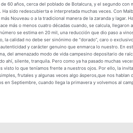
de 60 años, cerca del poblado de Botalcura, y el segundo con 
la. Ha sido redescubierta e interpretada muchas veces. Con Mal
más Nouveau o a la tradicional manera de la zaranda y lagar. H
hace más o menos cuatro décadas cuando, se calcula, llegaron a
 número se estima en 20 mil, una reducción que dio paso a vin
 la calidad no debe ser sinónimo de “dorado”, caro o exclusivo
, autenticidad y carácter genuino que enmarca lo nuestro. En es
hilena, del amenazado modo de vida campesino depositario de raíc
ado ahí, silente, tranquila. Pero como ya ha pasado muchas vece
 visto lo que teníamos frente a nuestros ojos. Por ello, la invit
s simples, frutales y algunas veces algo ásperos,que nos hablan d
os en Septiembre, cuando llega la primavera y volvemos al cam