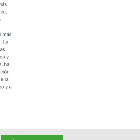
más
bec,
a
os más
. La
tas
es y
s, ha
ación
e la
po y a