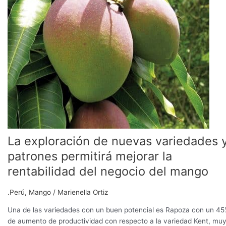
de
nuevas
variedades
y
patrones
permitirá
mejorar
la
rentabilidad
del
negocio
del
La exploración de nuevas variedades 
mango
patrones permitirá mejorar la
rentabilidad del negocio del mango
.Perú
,
Mango
/
Marienella Ortiz
Una de las variedades con un buen potencial es Rapoza con un 4
de aumento de productividad con respecto a la variedad Kent, mu