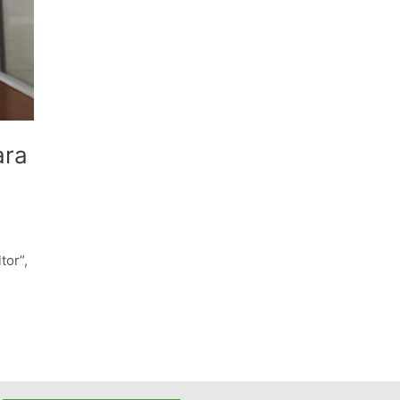
ara
tor”,