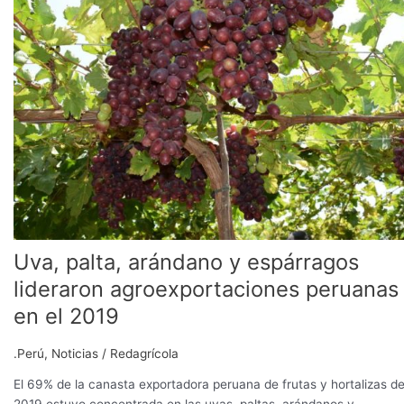
arándano
y
espárragos
lideraron
agroexportaciones
peruanas
en
el
2019
Uva, palta, arándano y espárragos
lideraron agroexportaciones peruanas
en el 2019
.Perú
,
Noticias
/
Redagrícola
El 69% de la canasta exportadora peruana de frutas y hortalizas de