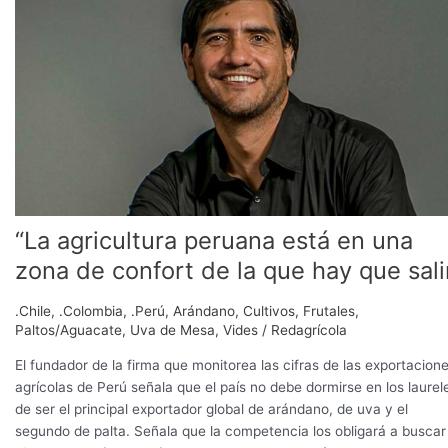
peruana
está
en
una
zona
de
confort
de
la
que
hay
“La agricultura peruana está en una
que
zona de confort de la que hay que sali
salir”
.Chile
,
.Colombia
,
.Perú
,
Arándano
,
Cultivos
,
Frutales
,
Paltos/Aguacate
,
Uva de Mesa
,
Vides
/
Redagrícola
El fundador de la firma que monitorea las cifras de las exportacion
agrícolas de Perú señala que el país no debe dormirse en los laurel
de ser el principal exportador global de arándano, de uva y el
segundo de palta. Señala que la competencia los obligará a buscar