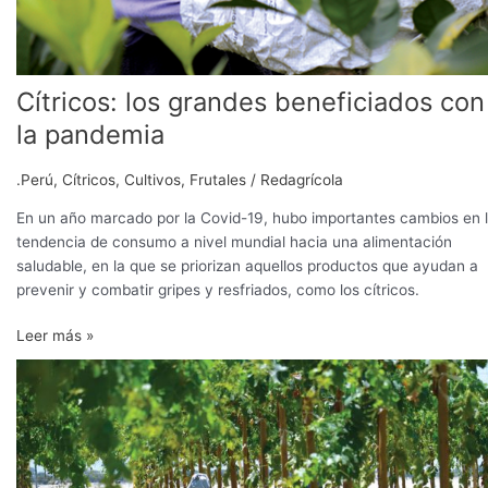
Cítricos: los grandes beneficiados con
la pandemia
.Perú
,
Cítricos
,
Cultivos
,
Frutales
/
Redagrícola
En un año marcado por la Covid-19, hubo importantes cambios en 
tendencia de consumo a nivel mundial hacia una alimentación
saludable, en la que se priorizan aquellos productos que ayudan a
prevenir y combatir gripes y resfriados, como los cítricos.
Leer más »
El
potencial
exportador
de
Ica