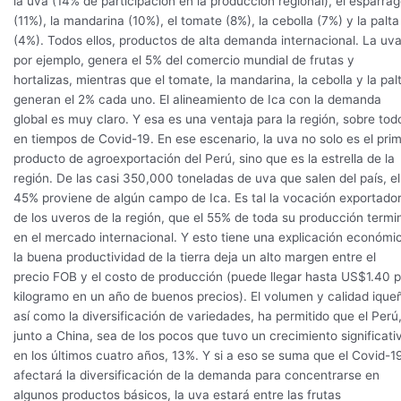
la uva (14% de participación en la producción regional), el espárra
(11%), la mandarina (10%), el tomate (8%), la cebolla (7%) y la palta
(4%). Todos ellos, productos de alta demanda internacional. La uva
por ejemplo, genera el 5% del comercio mundial de frutas y
hortalizas, mientras que el tomate, la mandarina, la cebolla y la pal
generan el 2% cada uno. El alineamiento de Ica con la demanda
global es muy claro. Y esa es una ventaja para la región, sobre tod
en tiempos de Covid-19. En ese escenario, la uva no solo es el pri
producto de agroexportación del Perú, sino que es la estrella de la
región. De las casi 350,000 toneladas de uva que salen del país, el
45% proviene de algún campo de Ica. Es tal la vocación exportado
de los uveros de la región, que el 55% de toda su producción termi
en el mercado internacional. Y esto tiene una explicación económi
la buena productividad de la tierra deja un alto margen entre el
precio FOB y el costo de producción (puede llegar hasta US$1.40 p
kilogramo en un año de buenos precios). El volumen y calidad ique
así como la diversificación de variedades, ha permitido que el Perú
junto a China, sea de los pocos que tuvo un crecimiento significati
en los últimos cuatro años, 13%. Y si a eso se suma que el Covid-1
afectará la diversificación de la demanda para concentrarse en
algunos productos básicos, la uva estará entre las frutas