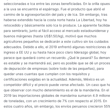
seleccionadas e Ica entre las zonas beneficiadas. En la orilla opues
a la uva se encuentra el espárrago. Fue el producto que abrió el
camino de la agroexportación del país y de Ica. Sin embargo, tras
haberse extendido hacia la costa norte hasta La Libertad, hoy ha
retocedido y básicamente solo Ica lo produce. La aparente facilida
para sembrarlo, junto al fácil acceso al mercado estadounidense y
buenos márgenes (hasta US$1.50/kg), motivó que muchos
agricultores pequeños se dedicarán a este cultivo sin los cuidados
adecuados. Debido a ello, el 2019 enfrentó algunas restricciones d
ingreso a EE UU y su hasta hace poco claro liderazgo global, hoy
parace que quedará como un recuerdo. ¿Qué le pasará? Su dema
es estable y se mantendrá así, pero es posible que se dé un proce
de depuración de empresas (sobre todo de las pequeñas), para
quedar unas cuantas que cumplan con los requisitos y
certificaciones exigidas en la actualidad. Además, México es un
competidor difícil y el precio puede verse afectado. Un caso que h
que observar con mucho detenimiento es el de la mandarina. En el
2019 las importaciones globales de mandarina sumaron 4.9 millon
de toneladas, con un crecimiento de 7% con respecto al 2015. En
estos cuatro años, sin embargo, los envíos peruanos crecieron 55