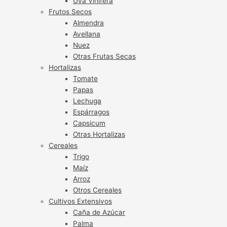
Uva Vinífera
Frutos Secos
Almendra
Avellana
Nuez
Otras Frutas Secas
Hortalizas
Tomate
Papas
Lechuga
Espárragos
Capsicum
Otras Hortalizas
Cereales
Trigo
Maíz
Arroz
Otros Cereales
Cultivos Extensivos
Caña de Azúcar
Palma