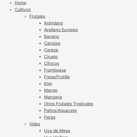
Home
Cultivos
Frutales
Arándano
Avellano Europeo
Banano
Carozos
Cereza
Ciruelo
Cítricos
Frambuesa
Fresa/Frutilla
Kiwi
Mango
Manzana
Otros Frutales Tropicales
Paltos/Aguacate
Peras
Vides
Uva de Mesa