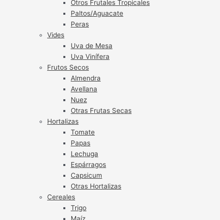
Otros Frutales Tropicales
Paltos/Aguacate
Peras
Vides
Uva de Mesa
Uva Vinífera
Frutos Secos
Almendra
Avellana
Nuez
Otras Frutas Secas
Hortalizas
Tomate
Papas
Lechuga
Espárragos
Capsicum
Otras Hortalizas
Cereales
Trigo
Maíz