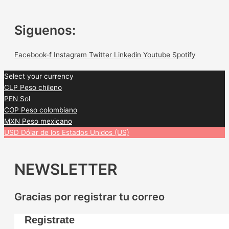
Siguenos:
Facebook-f
Instagram
Twitter
Linkedin
Youtube
Spotify
Select your currency
CLP
Peso chileno
PEN
Sol
COP
Peso colombiano
MXN
Peso mexicano
USD
Dólar de los Estados Unidos (US)
NEWSLETTER
Gracias por registrar tu correo
Registrate