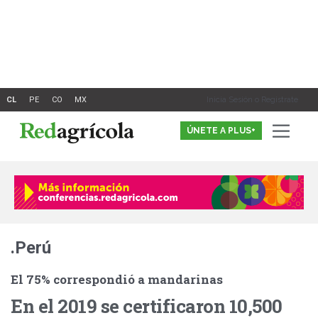
Ir
al
contenido
Inicia Sesión o Registrate
ÚNETE A PLUS+
.Perú
El 75% correspondió a mandarinas
En el 2019 se certificaron 10,500