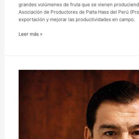
grandes volúmenes de fruta que se vienen produciendo 
Asociación de Productores de Palta Hass del Perú (Pr
exportación y mejorar las productividades en campo.
Leer más »
“El
próximo
año
será
excelente
en
envíos
de
palta