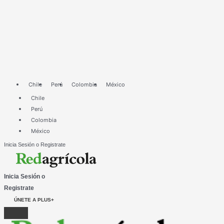
Ir
El
al
mejor
contenido
control
de
Prodiplosis
longifila
se
da
Chile
Perú
Colombia
México
desde
Chile
varios
Perú
frentes
Colombia
México
Inicia Sesión o Registrate
Inicia Sesión o
Registrate
ÚNETE A PLUS+