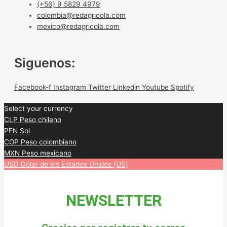
(+56) 9 5829 4979
colombia@redagricola.com
mexico@redagricola.com
Siguenos:
Facebook-f
Instagram
Twitter
Linkedin
Youtube
Spotify
Select your currency
CLP
Peso chileno
PEN
Sol
COP
Peso colombiano
MXN
Peso mexicano
USD
Dólar de los Estados Unidos (US)
NEWSLETTER