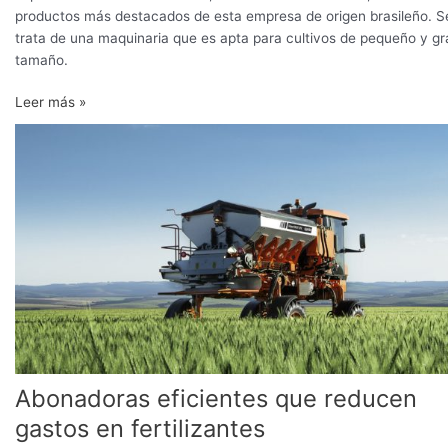
productos más destacados de esta empresa de origen brasileño. S
trata de una maquinaria que es apta para cultivos de pequeño y gr
tamaño.
Leer más »
Abonadoras
eficientes
que
reducen
gastos
en
fertilizantes
Abonadoras eficientes que reducen
gastos en fertilizantes