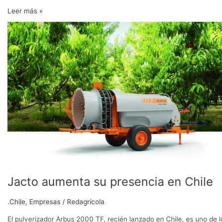
Leer más »
Jacto
aumenta
su
presencia
en
Chile
Jacto aumenta su presencia en Chile
.Chile
,
Empresas
/
Redagrícola
El pulverizador Arbus 2000 TF, recién lanzado en Chile, es uno de l