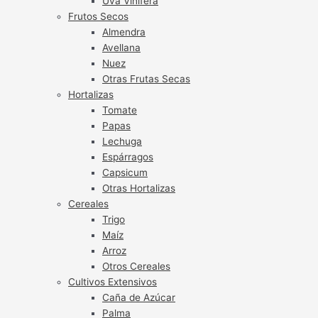
Uva Vinífera
Frutos Secos
Almendra
Avellana
Nuez
Otras Frutas Secas
Hortalizas
Tomate
Papas
Lechuga
Espárragos
Capsicum
Otras Hortalizas
Cereales
Trigo
Maíz
Arroz
Otros Cereales
Cultivos Extensivos
Caña de Azúcar
Palma