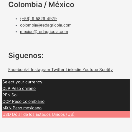
Colombia / México
(+56) 9 5829 4979
colombia@redagricola.com
mexico@redagricola.com
Siguenos:
Facebook-f
Instagram
Twitter
Linkedin
Youtube
Spotify
Select your currency
CLP
Peso chileno
PEN
Sol
COP
Peso colombiano
MXN
Peso mexicano
USD
Dólar de los Estados Unidos (US)