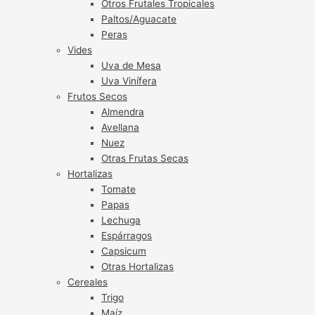
Otros Frutales Tropicales
Paltos/Aguacate
Peras
Vides
Uva de Mesa
Uva Vinífera
Frutos Secos
Almendra
Avellana
Nuez
Otras Frutas Secas
Hortalizas
Tomate
Papas
Lechuga
Espárragos
Capsicum
Otras Hortalizas
Cereales
Trigo
Maíz