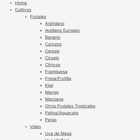
Home
Cultivos
Frutales
Arándano
Avellano Europeo
Banano
Carozos
Cereza
Ciruelo
Cítricos
Frambuesa
Fresa/Frutilla
Kiwi
Mango
Manzana
Otros Frutales Tropicales
Paltos/Aguacate
Peras
Vides
Uva de Mesa