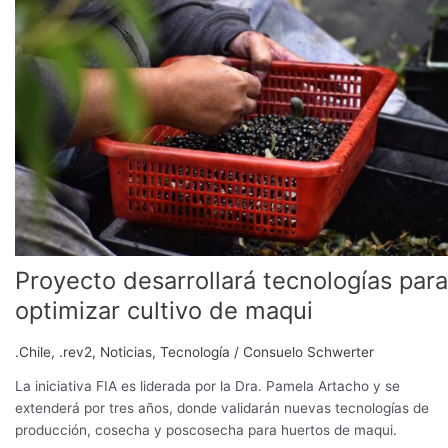
tecnologías
para
optimizar
cultivo
de
maqui
Proyecto desarrollará tecnologías para
optimizar cultivo de maqui
.Chile
,
.rev2
,
Noticias
,
Tecnología
/
Consuelo Schwerter
La iniciativa FIA es liderada por la Dra. Pamela Artacho y se
extenderá por tres años, donde validarán nuevas tecnologías de
producción, cosecha y poscosecha para huertos de maqui.