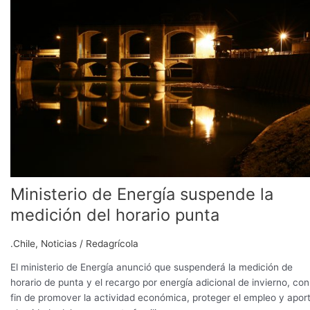
Energía
suspende
la
medición
del
horario
punta
Ministerio de Energía suspende la
medición del horario punta
.Chile
,
Noticias
/
Redagrícola
El ministerio de Energía anunció que suspenderá la medición de
horario de punta y el recargo por energía adicional de invierno, con
fin de promover la actividad económica, proteger el empleo y apor