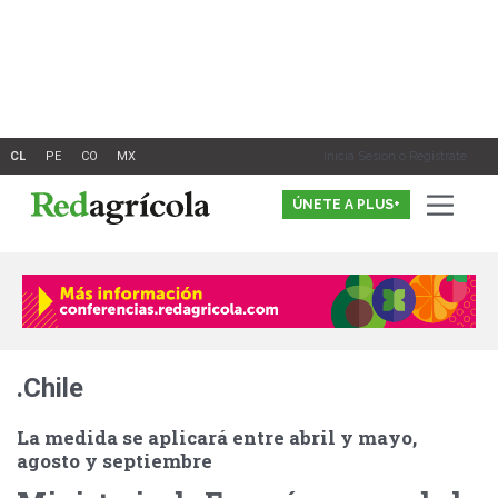
Ir
al
contenido
Inicia Sesión o Registrate
ÚNETE A PLUS+
.Chile
La medida se aplicará entre abril y mayo,
agosto y septiembre