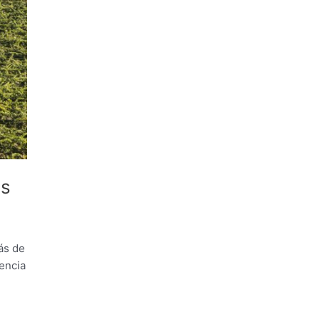
as
ás de
encia