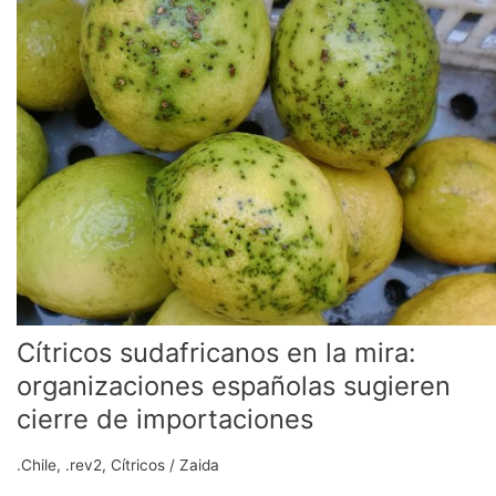
en
la
mira:
organizaciones
españolas
sugieren
cierre
de
importaciones
Cítricos sudafricanos en la mira:
organizaciones españolas sugieren
cierre de importaciones
.Chile
,
.rev2
,
Cítricos
/
Zaida