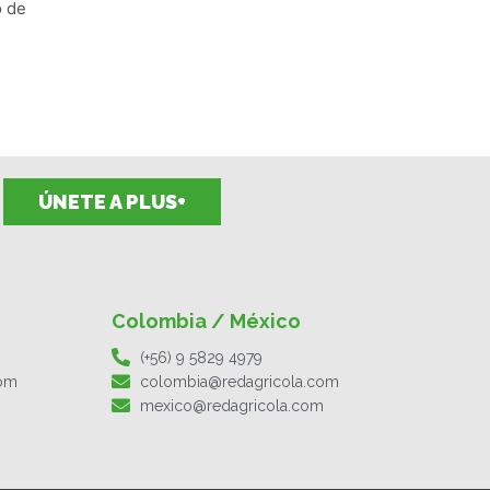
o de
ÚNETE A PLUS+
Colombia / México
(+56) 9 5829 4979
com
colombia@redagricola.com
mexico@redagricola.com