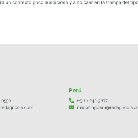
a un contexto poco auspicioso y a no caer en la trampa del tip
Perú
1 0550
(+51) 1 242 3677
redagricola.com
marketingperu@redagricola.