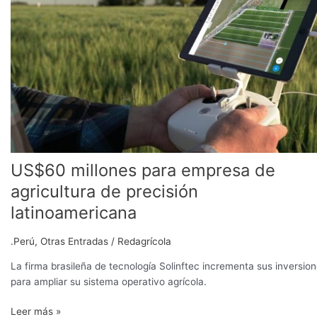
para
empresa
de
agricultura
de
precisión
latinoamericana
US$60 millones para empresa de
agricultura de precisión
latinoamericana
.Perú
,
Otras Entradas
/
Redagrícola
La firma brasileña de tecnología Solinftec incrementa sus inversio
para ampliar su sistema operativo agrícola.
Leer más »