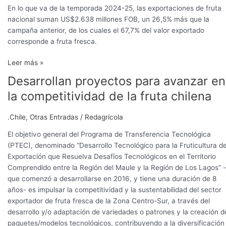
En lo que va de la temporada 2024-25, las exportaciones de fruta
nacional suman US$2.638 millones FOB, un 26,5% más que la
campaña anterior, de los cuales el 67,7% del valor exportado
corresponde a fruta fresca.
Leer más »
Desarrollan proyectos para avanzar en
Desarrollan
proyectos
la competitividad de la fruta chilena
para
avanzar
.Chile
,
Otras Entradas
/
Redagrícola
en
la
El objetivo general del Programa de Transferencia Tecnológica
competitividad
(PTEC), denominado “Desarrollo Tecnológico para la Fruticultura d
de
Exportación que Resuelva Desafíos Tecnológicos en el Territorio
la
Comprendido entre la Región del Maule y la Región de Los Lagos” -
fruta
que comenzó a desarrollarse en 2016, y tiene una duración de 8
chilena
años- es impulsar la competitividad y la sustentabilidad del sector
exportador de fruta fresca de la Zona Centro-Sur, a través del
desarrollo y/o adaptación de variedades o patrones y la creación d
paquetes/modelos tecnológicos, contribuyendo a la diversificación