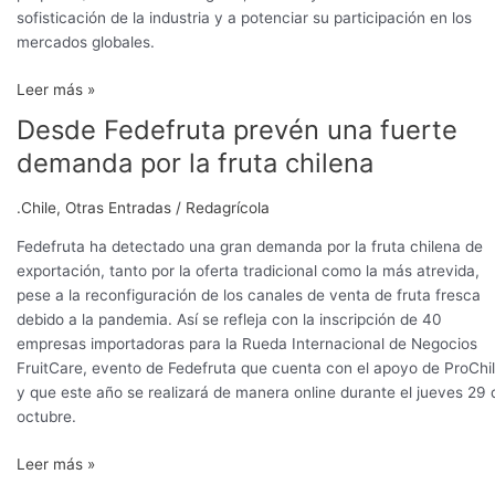
sofisticación de la industria y a potenciar su participación en los
mercados globales.
Leer más »
Desde Fedefruta prevén una fuerte
Desde
Fedefruta
demanda por la fruta chilena
prevén
una
.Chile
,
Otras Entradas
/
Redagrícola
fuerte
demanda
Fedefruta ha detectado una gran demanda por la fruta chilena de
por
exportación, tanto por la oferta tradicional como la más atrevida,
la
pese a la reconfiguración de los canales de venta de fruta fresca
fruta
debido a la pandemia. Así se refleja con la inscripción de 40
chilena
empresas importadoras para la Rueda Internacional de Negocios
FruitCare, evento de Fedefruta que cuenta con el apoyo de ProChi
y que este año se realizará de manera online durante el jueves 29 
octubre.
Leer más »