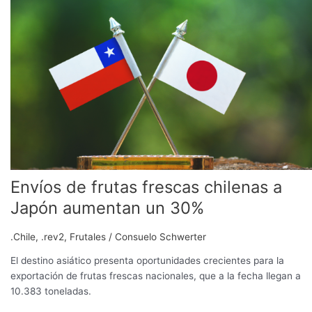
frutas
frescas
chilenas
a
Japón
aumentan
un
30%
Envíos de frutas frescas chilenas a
Japón aumentan un 30%
.Chile
,
.rev2
,
Frutales
/
Consuelo Schwerter
El destino asiático presenta oportunidades crecientes para la
exportación de frutas frescas nacionales, que a la fecha llegan a
10.383 toneladas.