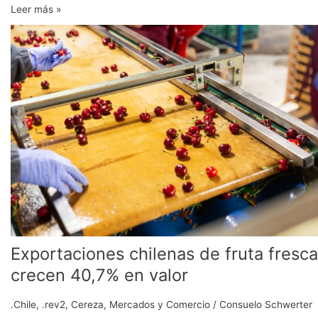
Leer más »
Exportaciones
chilenas
de
fruta
fresca
crecen
40,7%
en
valor
Exportaciones chilenas de fruta fresca
crecen 40,7% en valor
.Chile
,
.rev2
,
Cereza
,
Mercados y Comercio
/
Consuelo Schwerter