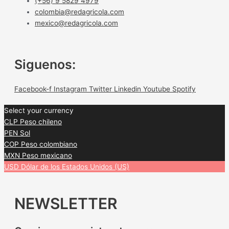
(+56) 9 5829 4979
colombia@redagricola.com
mexico@redagricola.com
Siguenos:
Facebook-f
Instagram
Twitter
Linkedin
Youtube
Spotify
Select your currency
CLP
Peso chileno
PEN
Sol
COP
Peso colombiano
MXN
Peso mexicano
USD
Dólar de los Estados Unidos (US)
NEWSLETTER