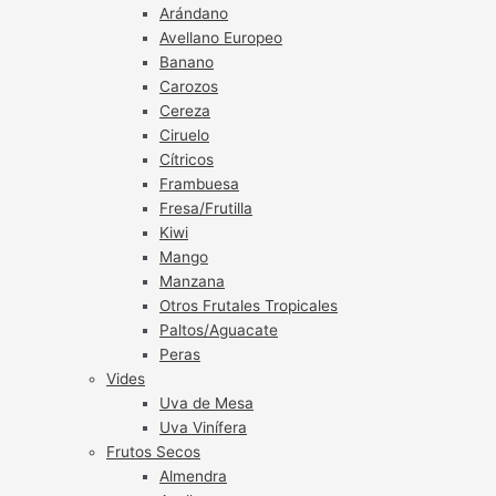
Arándano
Avellano Europeo
Banano
Carozos
Cereza
Ciruelo
Cítricos
Frambuesa
Fresa/Frutilla
Kiwi
Mango
Manzana
Otros Frutales Tropicales
Paltos/Aguacate
Peras
Vides
Uva de Mesa
Uva Vinífera
Frutos Secos
Almendra