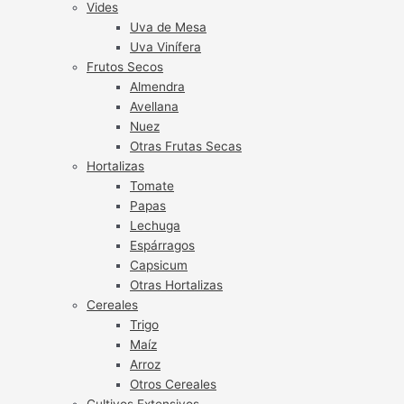
Vides
Uva de Mesa
Uva Vinífera
Frutos Secos
Almendra
Avellana
Nuez
Otras Frutas Secas
Hortalizas
Tomate
Papas
Lechuga
Espárragos
Capsicum
Otras Hortalizas
Cereales
Trigo
Maíz
Arroz
Otros Cereales
Cultivos Extensivos