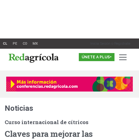
Ir
al
contenido
Inicia Sesión o Registrate
ÚNETE A PLUS+
Noticias
Curso internacional de cítricos
Claves para mejorar las