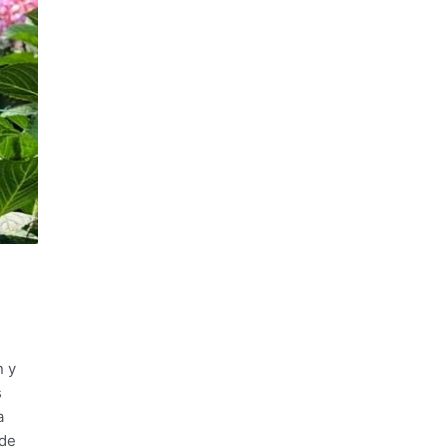
n y
s
a
 de