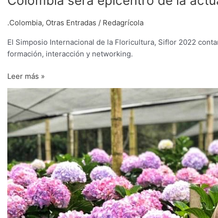
Colombia será epicentro de la actual
.Colombia
,
Otras Entradas
/
Redagrícola
El Simposio Internacional de la Floricultura, Siflor 2022 con
formación, interacción y networking.
Leer más »
La
‘Cristóbal
Colón’
de
Flores
del
Este