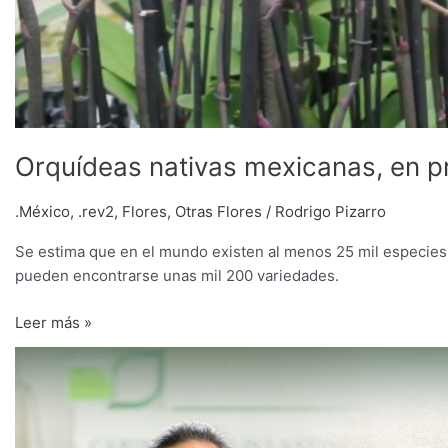
Orquídeas nativas mexicanas, en p
.México
,
.rev2
,
Flores
,
Otras Flores
/
Rodrigo Pizarro
Se estima que en el mundo existen al menos 25 mil especies
pueden encontrarse unas mil 200 variedades.
Leer más »
Colombia
será
epicentro
de