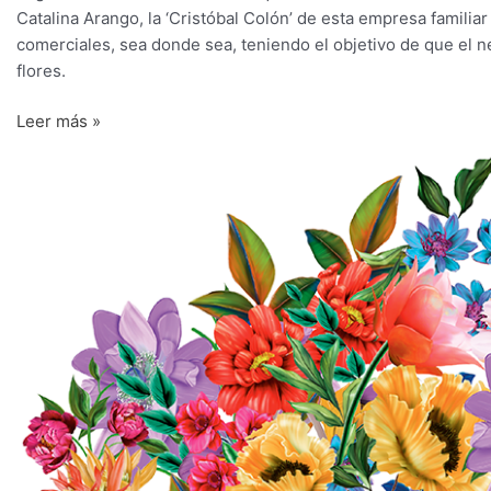
Catalina Arango, la ‘Cristóbal Colón’ de esta empresa famil
comerciales, sea donde sea, teniendo el objetivo de que el ne
flores.
Leer más »
Innovación:
El
motor
de
la
competitividad
del
sector
florticultor